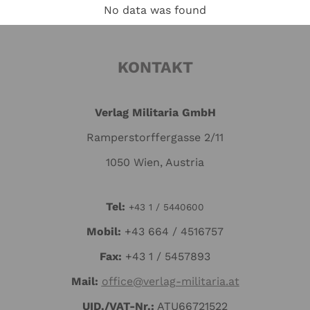
No data was found
KONTAKT
Verlag Militaria GmbH
Ramperstorffergasse 2/11
1050 Wien, Austria
Tel:
+43 1 / 5440600
Mo
bil:
+43 664 / 4516757
Fax:
+43 1 / 5457893
Mail:
office@verlag-militaria.at
UID./VAT-Nr.:
ATU66721522