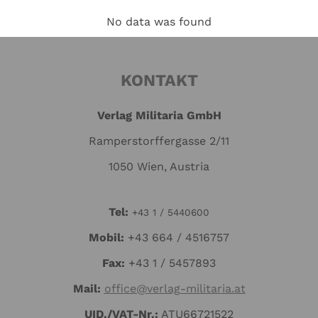
No data was found
KONTAKT
Verlag Militaria GmbH
Ramperstorffergasse 2/11
1050 Wien, Austria
Tel:
+43 1 / 5440600
Mo
bil:
+43 664 / 4516757
Fax:
+43 1 / 5457893
Mail:
office@verlag-militaria.at
UID./VAT-Nr.:
ATU66721522