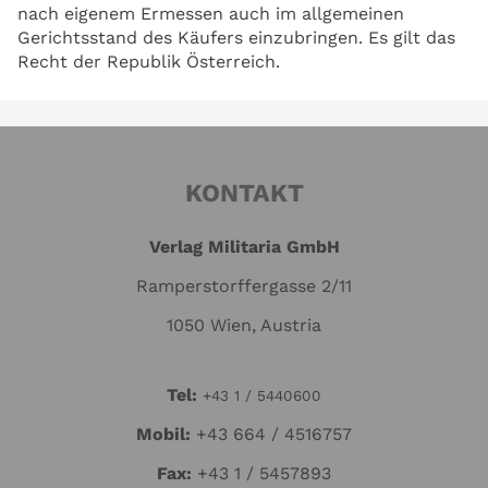
nach eigenem Ermessen auch im allgemeinen
Gerichtsstand des Käufers einzubringen. Es gilt das
Recht der Republik Österreich.
KONTAKT
Verlag Militaria GmbH
Ramperstorffergasse 2/11
1050 Wien, Austria
Tel:
+43 1 / 5440600
Mo
bil:
+43 664 / 4516757
Fax:
+43 1 / 5457893