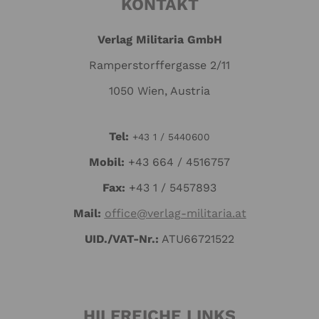
KONTAKT
Verlag Militaria GmbH
Ramperstorffergasse 2/11
1050 Wien, Austria
Tel:
+43 1 / 5440600
Mo
bil:
+43 664 / 4516757
Fax:
+43 1 / 5457893
Mail:
office@verlag-militaria.at
UID./VAT-Nr.:
ATU66721522
HILFREICHE LINKS