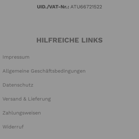
„… UND DIE KUGEL MACHT BUM BUM!“
(CD)
Humoristische Lieder, Propagandaaufnahmen und
Märsche aus der Zeit des Ersten Weltkriegs
€
29,90
Weiterlesen