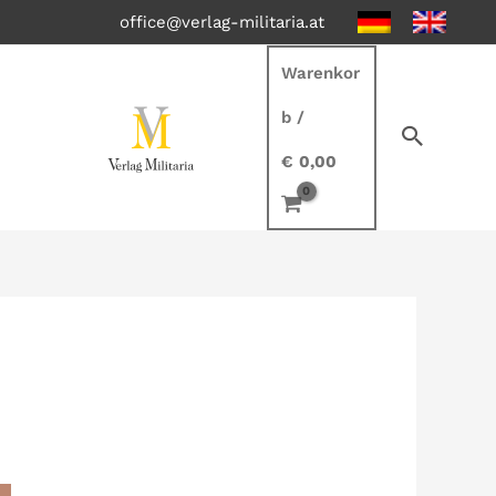
office@verlag-militaria.at
Warenkor
b
/
€
0,00