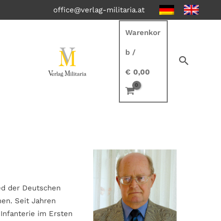
office@verlag-militaria.at
Warenkor
b
/
€
0,00
ied der Deutschen
men. Seit Jahren
Infanterie im Ersten