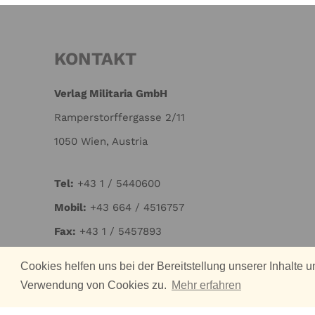
KONTAKT
Verlag Militaria GmbH
Ramperstorffergasse 2/11
1050 Wien, Austria
Tel:
+43 1 / 5440600
Mo
bil:
+43 664 / 4516757
Fax:
+43 1 / 5457893
Mail:
office@verlag-militaria.at
Cookies helfen uns bei der Bereitstellung unserer Inhalte
UID./VAT-Nr.:
ATU66721522
Verwendung von Cookies zu.
Mehr erfahren