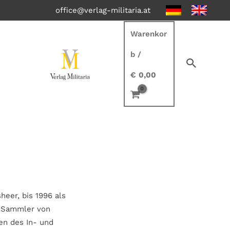
office@verlag-militaria.at
Warenkor
b
/
€
0,00
heer, bis 1996 als
r Sammler von
ten des In- und