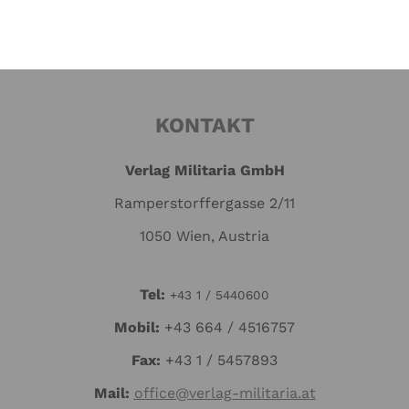
KONTAKT
Verlag Militaria GmbH
Ramperstorffergasse 2/11
1050 Wien, Austria
Tel:
+43 1 / 5440600
Mo
bil:
+43 664 / 4516757
Fax:
+43 1 / 5457893
Mail:
office@verlag-militaria.at