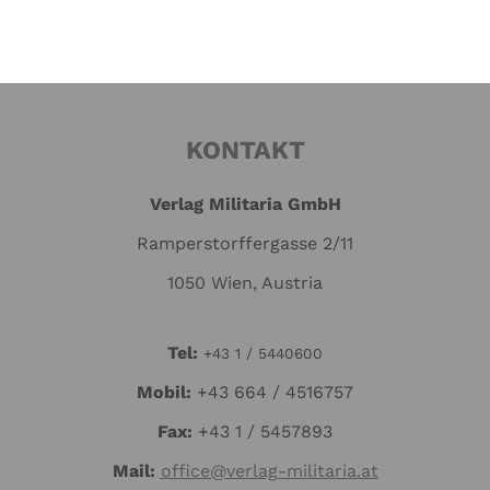
KONTAKT
Verlag Militaria GmbH
Ramperstorffergasse 2/11
1050 Wien, Austria
Tel:
+43 1 / 5440600
Mo
bil:
+43 664 / 4516757
Fax:
+43 1 / 5457893
Mail:
office@verlag-militaria.at