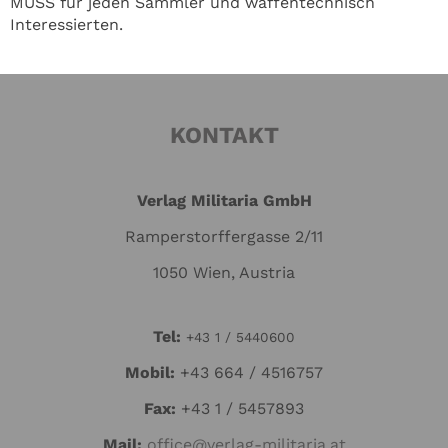
MUSS für jeden Sammler und waffentechnisch
Interessierten.
KONTAKT
Verlag Militaria GmbH
Ramperstorffergasse 2/11
1050 Wien, Austria
Tel:
+43 1 / 5440600
Mo
bil:
+43 664 / 4516757
Fax:
+43 1 / 5457893
Mail:
office@verlag-militaria.at