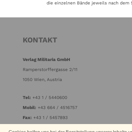
die einzelnen Bände jeweils nach dem 
KONTAKT
Verlag Militaria GmbH
Ramperstorffergasse 2/11
1050 Wien, Austria
Tel:
+43 1 / 5440600
Mo
bil:
+43 664 / 4516757
Fax:
+43 1 / 5457893
Mail:
office@verlag-militaria.at