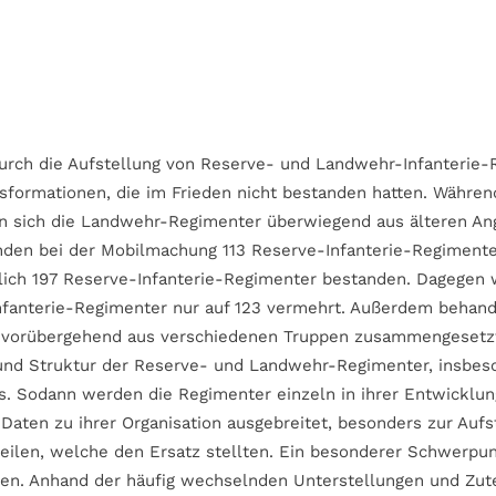
durch die Aufstellung von Reserve- und Landwehr-Infanterie-
gsformationen, die im Frieden nicht bestanden hatten. Währe
n sich die Landwehr-Regimenter überwiegend aus älteren Ange
en bei der Mobilmachung 113 Reserve-Infanterie-Regimenter
lich 197 Reserve-Infanterie-Regimenter bestanden. Dagegen 
nfanterie-Regimenter nur auf 123 vermehrt. Außerdem behan
e vorübergehend aus verschiedenen Truppen zusammengesetzt
und Struktur der Reserve- und Landwehr-Regimenter, insbeso
s. Sodann werden die Regimenter einzeln in ihrer Entwicklung
 Daten zu ihrer Organisation ausgebreitet, besonders zur Auf
ilen, welche den Ersatz stellten. Ein besonderer Schwerpunk
nen. Anhand der häufig wechselnden Unterstellungen und Zut