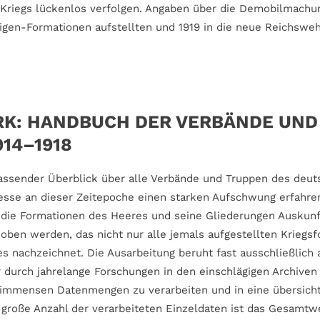
Kriegs lückenlos verfolgen. Angaben über die Demobilmachu
igen-Formationen aufstellten und 1919 in die neue Reichsweh
K: HANDBUCH DER VERBÄNDE UND
14–1918
assender Überblick über alle Verbände und Truppen des deu
esse an dieser Zeitepoche einen starken Aufschwung erfahre
 die Formationen des Heeres und seine Gliederungen Auskunf
ben werden, das nicht nur alle jemals aufgestellten Kriegsf
 nachzeichnet. Die Ausarbeitung beruht fast ausschließlich 
r durch jahrelange Forschungen in den einschlägigen Archiven
e immensen Datenmengen zu verarbeiten und in eine übersich
große Anzahl der verarbeiteten Einzeldaten ist das Gesamtw