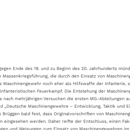
egen Ende des 19. und zu Beginn des 20. Jahrhunderts münd
erte Massenkriegsführung, die durch den Einsatz von Maschin
 Maschinengewehr noch eher als Hilfswaffe der Infanterie, so
 infanteristischen Feuerkampf. Die Entstehung der Maschin
als nach mehrjährigen Versuchen die ersten MG-Abteilungen a
d „Deutsche Maschinengewehre – Entwicklung, Taktik und Eins
 Brüggen bald fest, dass Originalvorschriften von Maschinen
en eingesehen werden. Daher reifte der Entschluss, einen Fak
tungen und Weisungen zum Einsatz von Maschinengewehren im 