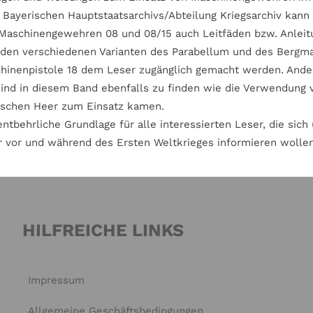
 Bayerischen Hauptstaatsarchivs/Abteilung Kriegsarchiv kann
Maschinengewehren 08 und 08/15 auch Leitfäden bzw. Anleit
, den verschiedenen Varianten des Parabellum und des Berg
nenpistole 18 dem Leser zugänglich gemacht werden. Andere 
ind in diesem Band ebenfalls zu finden wie die Verwendung v
tschen Heer zum Einsatz kamen.
entbehrliche Grundlage für alle interessierten Leser, die sic
vor und während des Ersten Weltkrieges informieren wollen
HILFREICHE LINKS
Impressum
Allgemeine Geschäftsbedingungen